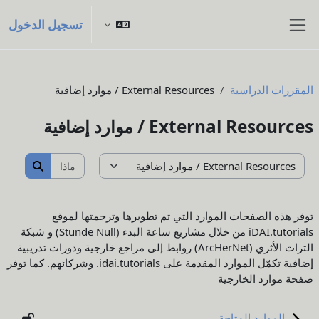
خطى إلى المحتوى الرئيسي
تسجيل الدخول
واجهة جانبية
المقررات الدراسية
External Resources / موارد إضافية
External Resources / موارد إضافية
ماذا تريد أن 
تصنيفات المقررات
ماذا تريد 
توفر هذه الصفحات الموارد التي تم تطويرها وترجمتها لموقع
iDAI.tutorials من خلال مشاريع ساعة البدء (Stunde Null) و شبكة
التراث الأثري (ArcHerNet) روابط إلى مراجع خارجية ودورات تدريبية
إضافية تكمّل الموارد المقدمة على idai.tutorials. وشركائهم. كما توفر
صفحة موارد الخارجية
الموارد المتاحة