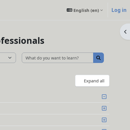
Log in
English ‎(en)‎
Op
ofessionals
What do you want t
What do you w
Expand all