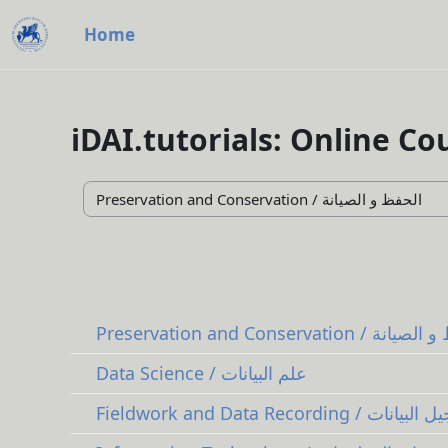
Skip to main content
Home
iDAI.tutorials: Online Co
Course categories
Preservation and Conservation 
Data Science / علم البيانات
Fieldwork and Data Re